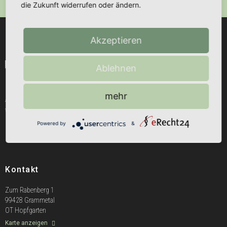
die Zukunft widerrufen oder ändern.
Akzeptieren
Ablehnen
mehr
A. Böhme Vertrieb ist Ihr Ansprechpartner für alles rund um den Barkas B1000.
Wir helfen Ihnen gerne weiter.
Powered by
&
Kontakt
Zum Rabenberg 1
99428 Grammetal
OT Hopfgarten
Karte anzeigen