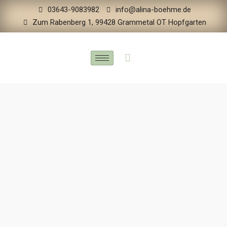
03643-9083982
info@alina-boehme.de
Zum Rabenberg 1, 99428 Grammetal OT Hopfgarten