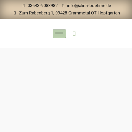
03643-9083982
info@alina-boehme.de
Zum Rabenberg 1, 99428 Grammetal OT Hopfgarten